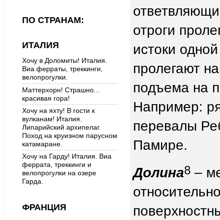
ответвляющий
ПО СТРАНАМ:
отроги прол
ИТАЛИЯ
истоки одной
Хочу в Доломиты! Италия.
пролегают на
Виа ферраты, треккинги,
велопрогулки.
подъема на п
Маттерхорн! Страшно...
красивая гора!
Например: ря
Хочу на яхту! В гости к
вулканам! Италия.
перевалы Ре
Липарийский архипелаг.
Поход на круизном парусном
Памире.
катамаране.
Хочу на Гарду! Италия. Виа
феррата, треккинги и
8
Долина
– ме
велопрогулки на озере
Гарда.
относительно
ФРАНЦИЯ
поверхностны