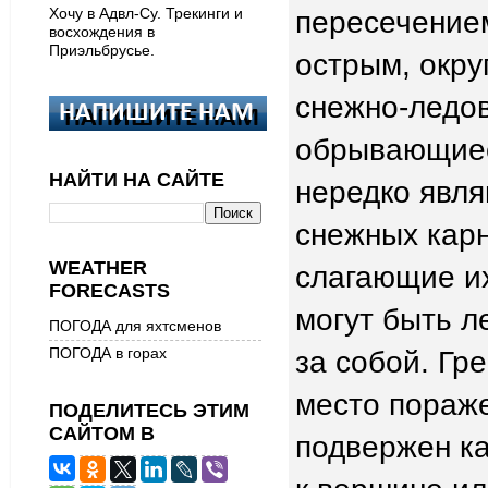
Хочу в Адвл-Су. Трекинги и
пересечением
восхождения в
Приэльбрусье.
острым, окру
снежно-ледов
обрывающиес
НАЙТИ НА САЙТЕ
нередко явля
снежных кар
WEATHER
слагающие и
FORECASTS
могут быть л
ПОГОДА для яхтсменов
за собой. Гр
ПОГОДА в горах
место пораже
ПОДЕЛИТЕСЬ ЭТИМ
САЙТОМ В
подвержен ка