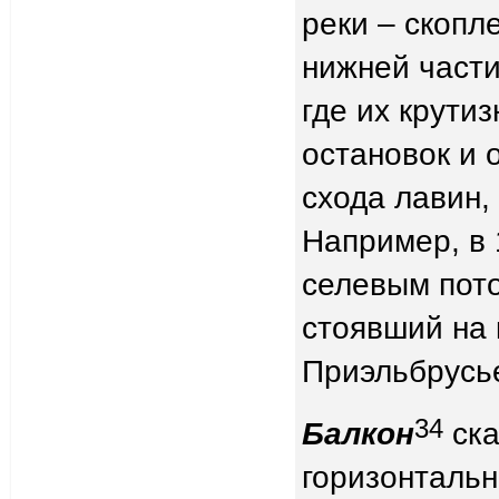
реки – скопл
нижней части
где их крути
остановок и 
схода лавин,
Например, в 
селевым пото
стоявший на 
Приэльбрусь
34
Балкон
ска
горизонтальн