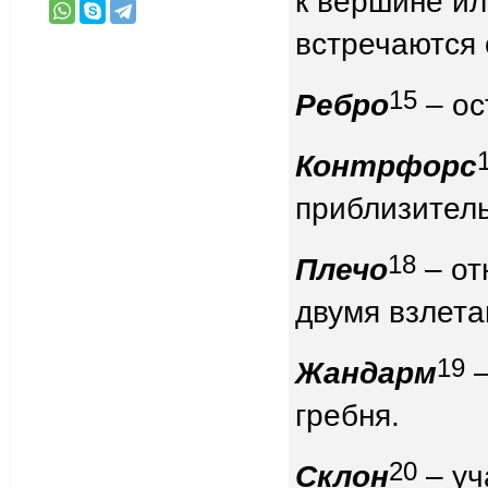
к вершине ил
встречаются 
15
Ребро
– ос
Контрфорс
приблизитель
18
Плечо
– от
двумя взлета
19
Жандарм
–
гребня.
20
Склон
– уч