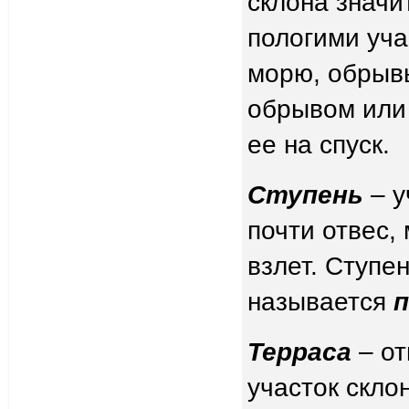
склона значи
пологими уча
морю, обрывы
обрывом или
ее на спуск.
Ступень
– у
почти отвес,
взлет. Ступе
называется
Терраса
– от
участок скло