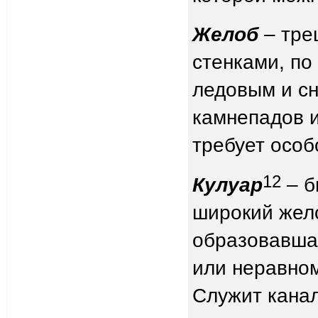
Желоб
– тре
стенками, по
ледовым и с
камнепадов и
требует особ
12
Кулуар
– б
широкий жело
образовавшая
или неравно
Служит канал