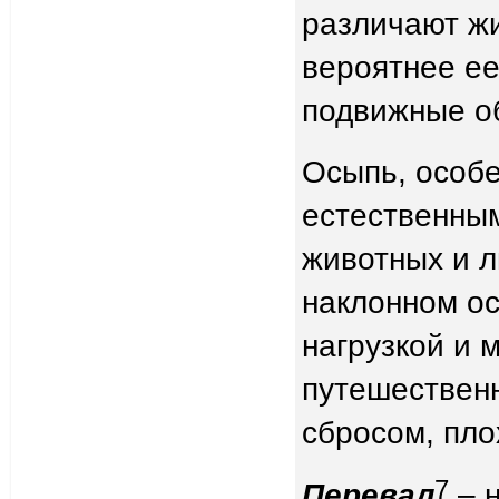
различают жи
вероятнее ее
подвижные о
Осыпь, особ
естественным
животных и л
наклонном ос
нагрузкой и 
путешествен
сбросом, пло
7
Перевал
– н