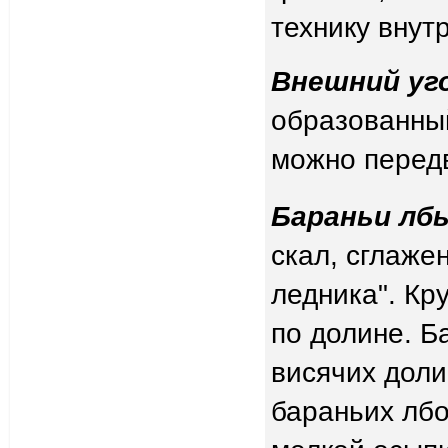
технику внут
Внешний уг
образованный
можно передв
Бараньи лб
скал, сглаже
ледника". Кр
по долине. Б
висячих доли
бараньих лбо