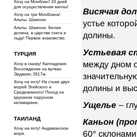
Хочу на Монблан! 10 дней
для осуществления мечты!
Висячая до
Хочу на три Монблана!.
Альпы. Шамони.
устье которо
Альпы. Шамони. Белая
долина, в царстве снега и
долины.
льда! Первое знакомство.
Устьевая с
ТУРЦИЯ
между дном 
Хочу в сказку! Каппадокия.
Восхождение на вулкан
значительную
Эрджияс 3917м.
Хочу на яхту! На стыке двух
долины и выс
морей Эгейского и
Средиземного! Поход на
круизном парусном
катамаране.
Ущелье
– гл
ТАИЛАНД
Каньон (про
Хочу на яхту! Андаманское
60° склонами
море.