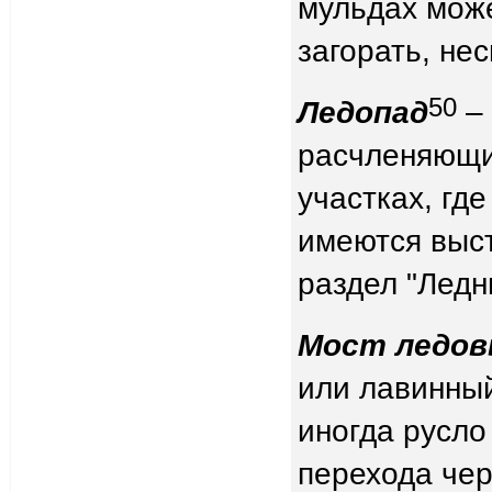
мульдах мож
загорать, не
50
Ледопад
– 
расчленяющи
участках, гд
имеются выст
раздел "Ледн
Мост ледов
или лавинны
иногда русло
перехода чер