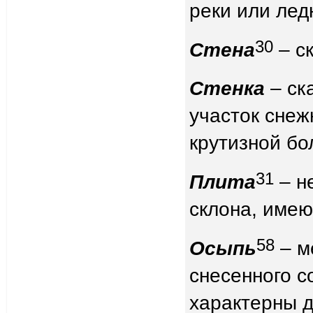
реки или лед
30
Стена
– ск
Стенка
– ск
участок снеж
крутизной бо
31
Плита
– н
склона, имею
58
Осыпь
– м
снесенного с
характерны д