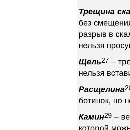
Трещина ск
без смещения
разрыв в ска
нельзя просу
27
Щель
– тре
нельзя встав
2
Расщелина
ботинок, но 
29
Камин
– ве
которой можн