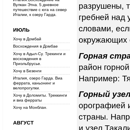
разрушены, 
Вулкан Этна. 5 дневное
путешествие с юга на север
Италии, к озеру Гарда.
гребней над 
словами, есл
ИЮЛЬ
окружающих 
Хочу в Домбай
Восхождения в Домбае
Горная стр
Хочу в Адыл-Су. Трекинги и
восхождения в
Приэльбрусье.
район горной
Хочу в Безенги
Например: Т
Италия, озеро Гарда. Виа
феррата, каньонинг и
велопрогулки.
Горный узе
Хочу в Доломиты. Треккинги
и виа ферраты
орографией 
Хочу на Монблан.
страны. Напр
АВГУСТ
и узел Такал