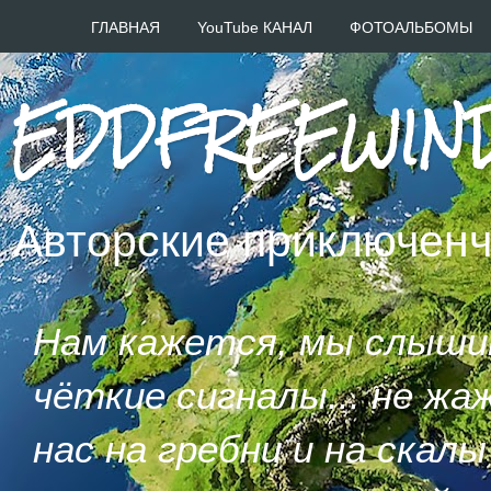
ГЛАВНАЯ
YouTube КАНАЛ
ФОТОАЛЬБОМЫ
EDDFREEWIN
Авторские приключенч
Нам кажется, мы слыши
чёткие сигналы... не жа
нас на гребни и на скалы