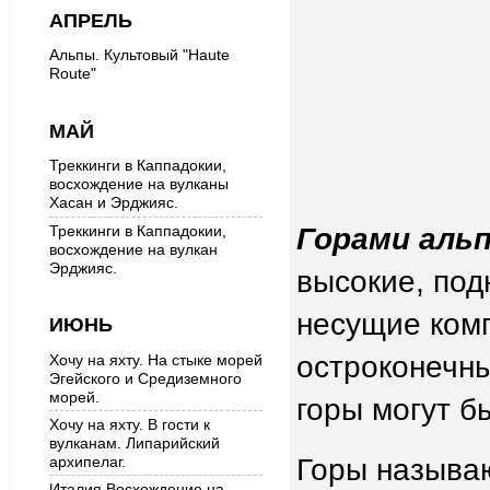
АПРЕЛЬ
Альпы. Культовый "Haute
Route"
МАЙ
Треккинги в Каппадокии,
восхождение на вулканы
Хасан и Эрджияс.
Горами аль
Треккинги в Каппадокии,
восхождение на вулкан
Эрджияс.
высокие, по
несущие ком
ИЮНЬ
остроконечн
Хочу на яхту. На стыке морей
Эгейского и Средиземного
морей.
горы могут б
Хочу на яхту. В гости к
вулканам. Липарийский
Горы называ
архипелаг.
Италия.Восхождение на