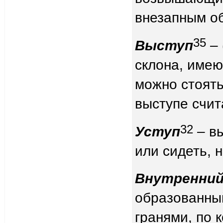
внезапным о
35
Выступ
– 
склона, имею
можно стоять
выступе счит
32
Уступ
– вы
или сидеть, 
Внутренний
образованны
гранями, по 