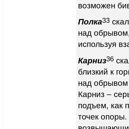
возможен бив
33
Полка
скал
над обрывом,
используя вз
36
Карниз
ска
близкий к го
над обрывом 
Карниз – сер
подъем, как 
точек опоры.
возвышающийс