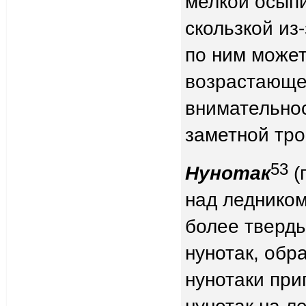
мелкой осыпи
скользкой из
по ним может
возрастающе
внимательнос
заметной тро
53
Нунотак
(
над ледником
более тверды
нунотак, обр
нунотаки при
нунотак на л