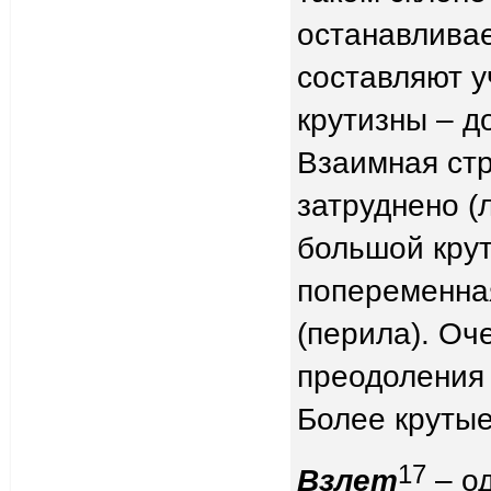
останавлива
составляют у
крутизны – д
Взаимная ст
затруднено (
большой крут
попеременная
(перила). Оч
преодоления 
Более круты
17
Взлет
– од