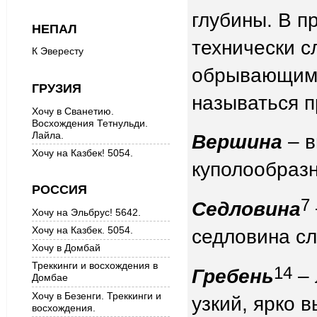
глубины. В п
НЕПАЛ
технически с
К Эвересту
обрывающимис
ГРУЗИЯ
называться 
Хочу в Сванетию.
Восхождения Тетнульди.
Лайла.
Вершина
– в
Хочу на Казбек! 5054.
куполообраз
РОССИЯ
7
Седловина
Хочу на Эльбрус! 5642.
Хочу на Казбек. 5054.
седловина с
Хочу в Домбай
Треккинги и восхождения в
14
Гребень
– 
Домбае
Хочу в Безенги. Треккинги и
узкий, ярко 
восхождения.