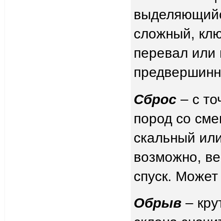
выделяющийс
сложный, клю
перевал или
предвершинны
Сброс
– с то
пород со см
скальный или
возможно, ве
спуск. Может
Обрыв
– кру