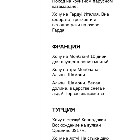
Поход на круизном парусном
катамаране.
Хочу на Гарду! Италия. Виа
феррата, треккинги и
велопрогулки на озере
Гарда.
ФРАНЦИЯ
Хочу на Монблан! 10 дней
для осуществления мечты!
Хочу на три Монблана!.
Альпы. Шамони.
Альпы. Шамони. Белая
долина, в царстве снега и
льда! Первое знакомство.
ТУРЦИЯ
Хочу в сказку! Каппадокия.
Восхождение на вулкан
Эрджияс 3917м.
Хочу на яхту! На стыке двух