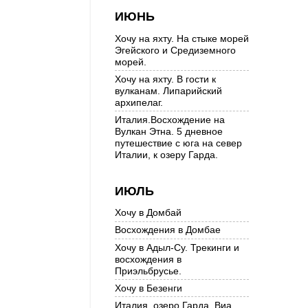
ИЮНЬ
Хочу на яхту. На стыке морей
Эгейского и Средиземного
морей.
Хочу на яхту. В гости к
вулканам. Липарийский
архипелаг.
Италия.Восхождение на
Вулкан Этна. 5 дневное
путешествие с юга на север
Италии, к озеру Гарда.
ИЮЛЬ
Хочу в Домбай
Восхождения в Домбае
Хочу в Адыл-Су. Трекинги и
восхождения в
Приэльбрусье.
Хочу в Безенги
Италия, озеро Гарда. Виа