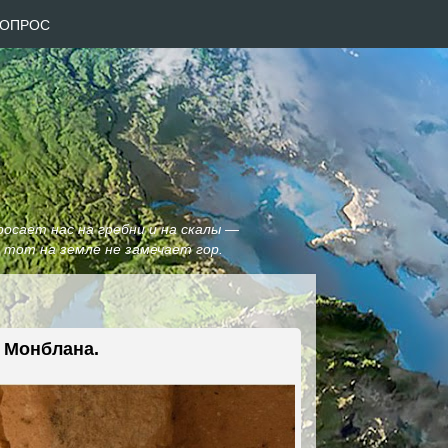
 ВОПРОС
росает нас на гребни и на скалы —
, тот на земле не замечает гор.
е Монблана.