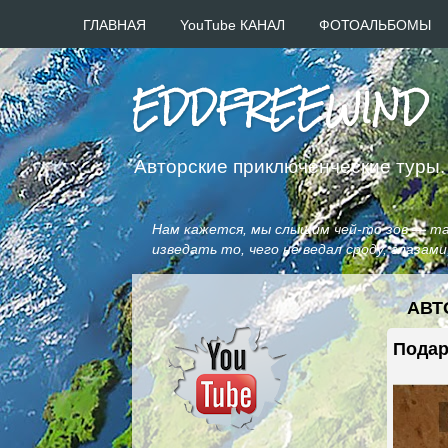
ГЛАВНАЯ
YouTube КАНАЛ
ФОТОАЛЬБОМЫ
EDDFREEWIND
Авторские приключенческие туры.
Нам кажется, мы слышим чей-то зов — таи
изведать то, чего не ведал сроду, глазам
АВТ
Подар