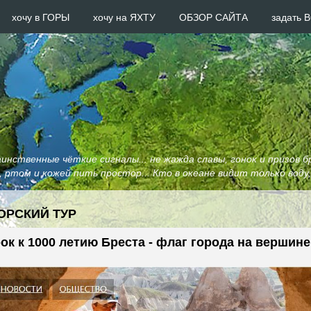
хочу в ГОРЫ
хочу на ЯХТУ
ОБЗОР САЙТА
задать
нственные чёткие сигналы... не жажда славы, гонок и призов б
и, ртом и кожей пить простор... Кто в океане видит только воду
ОРСКИЙ ТУР
ок к 1000 летию Бреста - флаг города на вершин