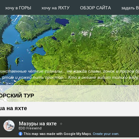
хочу в ГОРЫ
хочу на ЯХТУ
ОБЗОР САЙТА
задать
нственные чёткие сигналы... не жажда славы, гонок и призов б
и, ртом и кожей пить простор... Кто в океане видит только воду
ОРСКИЙ ТУР
а на яхте