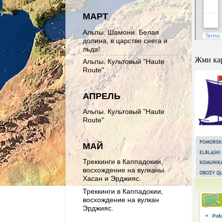
МАРТ
Альпы. Шамони. Белая
долина, в царстве снега и
льда!
Жми ка
Альпы. Культовый "Haute
Route"
АПРЕЛЬ
Альпы. Культовый "Haute
Route"
МАЙ
Треккинги в Каппадокии,
восхождение на вулканы
Хасан и Эрджияс.
Треккинги в Каппадокии,
восхождение на вулкан
Эрджияс.