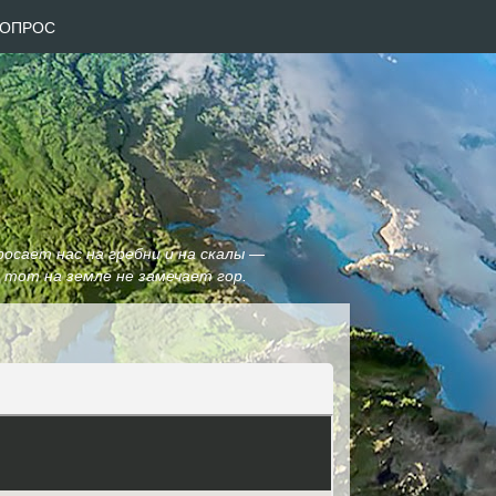
 ВОПРОС
росает нас на гребни и на скалы —
, тот на земле не замечает гор.