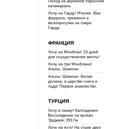
Поход на круизном парусном
катамаране.
Хочу на Гарду! Италия. Виа
феррата, треккинги и
велопрогулки на озере
Гарда.
ФРАНЦИЯ
Хочу на Монблан! 10 дней
для осуществления мечты!
Хочу на три Монблана!.
Альпы. Шамони.
Альпы. Шамони. Белая
долина, в царстве снега и
льда! Первое знакомство.
ТУРЦИЯ
Хочу в сказку! Каппадокия.
Восхождение на вулкан
Эрджияс 3917м.
Хочу на яхту! На стыке двух