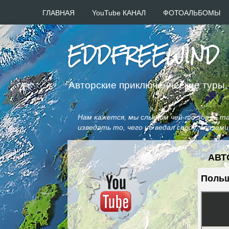
ГЛАВНАЯ
YouTube КАНАЛ
ФОТОАЛЬБОМЫ
EDDFREEWIND
Авторские приключенческие туры.
Нам кажется, мы слышим чей-то зов — таи
изведать то, чего не ведал сроду, глазам
АВТ
Польш